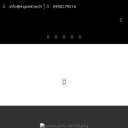
info@esprint.tech
0998279014